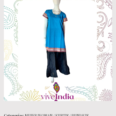
Categorías:
MUJER/WOMAN
/
KURTIS
/
PUNJAVIS