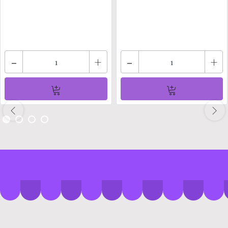
-
+
-
+