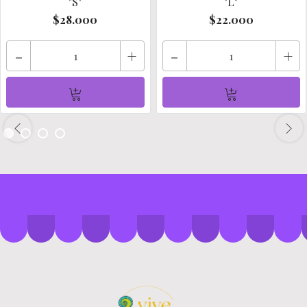
"S"
"L"
$28.000
$22.000
-
+
-
+