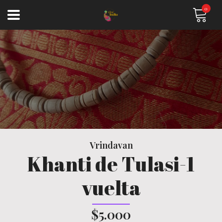
0
Vrindavan
Khanti de Tulasi-1
vuelta
$5.000