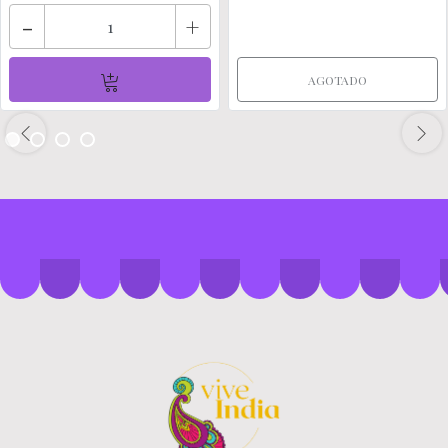
-
+
AGOTADO