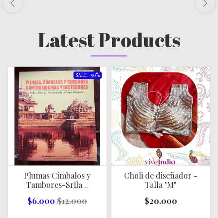
Latest Products
SALE -50%
Plumas Címbalos y
Choli de diseñador -
Tambores-Srila ..
Talla "M"
$6.000
$12.000
$20.000