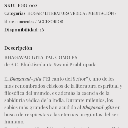
SKU:
BGG-002
Categorías:
HOGAR
/
LITERATURA VÉDICA
/
MEDITACIÓN
/
libros concientes
/
ACCESORIOS
Disponibilidad:
16
Descripción
BHAGAVAD GITA TAL COMO ES
de A.C. Bhaktivedanta Swami Prabhupada
El
Bhagavad-gita
(“El canto del Señor”), uno de los
más renombrados clásicos de la literatura espiritual y
filosófica del mundo, es además la esencia de la
sabiduría védica de la India. Durante milenios, los
sabios más grandes han acudido al
Bhagavad-gita
en
busca de respuestas a las eternas preguntas del ser
humano.