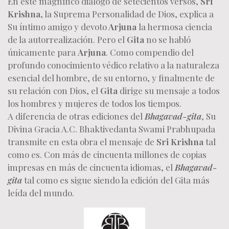
En este magnífico diálogo de setecientos versos,
Sri
Krishna
, la Suprema Personalidad de Dios, explica a
Su íntimo amigo y devoto
Arjuna
la hermosa ciencia
de la autorrealización. Pero el
Gita
no se habló
únicamente para
Arjuna
. Como compendio del
profundo conocimiento védico relativo a la naturaleza
esencial del hombre, de su entorno, y finalmente de
su relación con Dios, el
Gita
dirige su mensaje a todos
los hombres y mujeres de todos los tiempos.
A diferencia de otras ediciones del
Bhagavad-gita
, Su
Divina Gracia A.C. Bhaktivedanta Swami Prabhupada
transmite en esta obra el mensaje de
Sri Krishna
tal
como es. Con más de cincuenta millones de copias
impresas en más de cincuenta idiomas, el
Bhagavad-
gita
tal como es sigue siendo la edición del Gita más
leída del mundo.