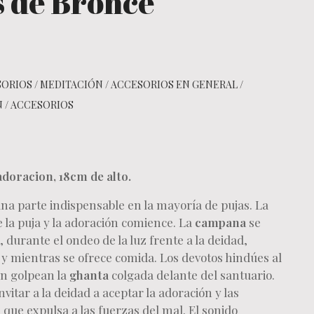
 de Bronce
SORIOS
/
MEDITACIÓN
/
ACCESORIOS EN GENERAL
/
N
/
ACCESORIOS
doracion, 18cm de alto.
na parte indispensable en la mayoría de pujas. La
 la puja y la adoración comience. La
campana
se
durante el ondeo de la luz frente a la deidad,
 y mientras se ofrece comida. Los devotos hindúes al
én golpean la
ghanta
colgada delante del santuario.
vitar a la deidad a aceptar la adoración y las
 que expulsa a las fuerzas del mal. El sonido