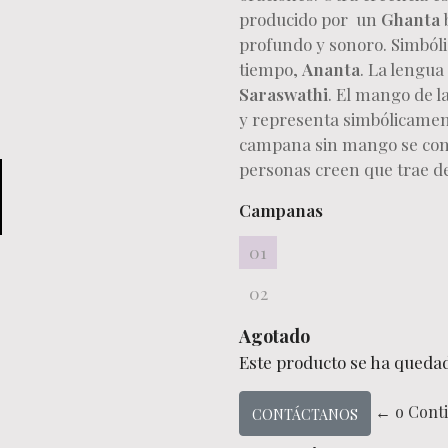
producido por un
Ghanta
profundo y sonoro. Simból
tiempo,
Ananta
. La lengua
Saraswathi
. El mango de l
y representa simbólicamen
campana sin mango se cons
personas creen que trae de
Campanas
01
02
Agotado
Este producto se ha quedad
← o Cont
CONTÁCTANOS