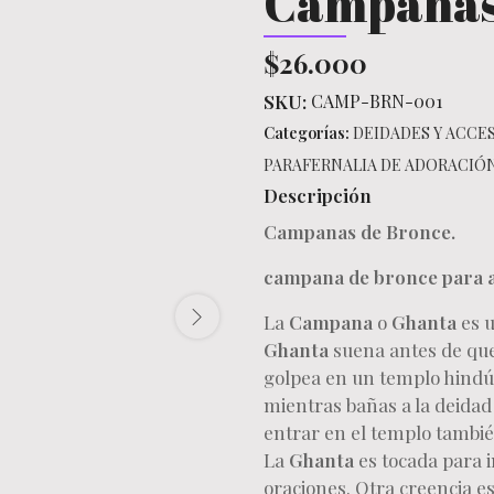
Campanas
$26.000
SKU:
CAMP-BRN-001
Categorías:
DEIDADES Y ACCE
PARAFERNALIA DE ADORACIÓ
Descripción
Campanas de Bronce.
campana de bronce para a
La
Campana
o
Ghanta
es u
Ghant
a
suena antes de que
golpea en un templo hindú, 
mientras bañas a la deidad
entrar en el templo tambi
La
Ghanta
es tocada para in
oraciones. Otra creencia es