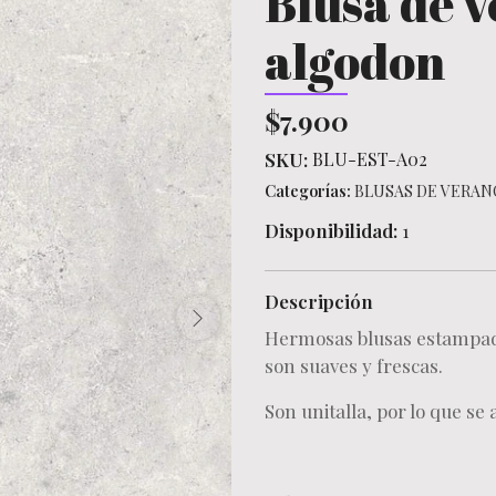
Blusa de 
algodon
$7.900
SKU:
BLU-EST-A02
Categorías:
BLUSAS DE VERAN
Disponibilidad:
1
Descripción
Hermosas blusas estampad
son suaves y frescas.
Son unitalla, por lo que se