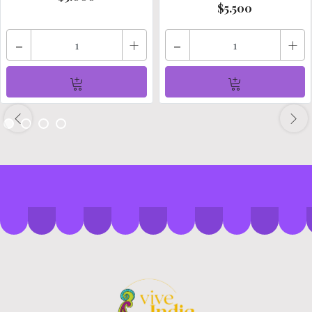
$5.500
-
+
-
+