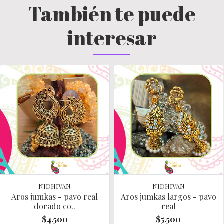
También te puede
interesar
NIDHIVAN
NIDHIVAN
Aros jumkas - pavo real
Aros jumkas largos - pavo
dorado co..
real
$4.500
$5.500