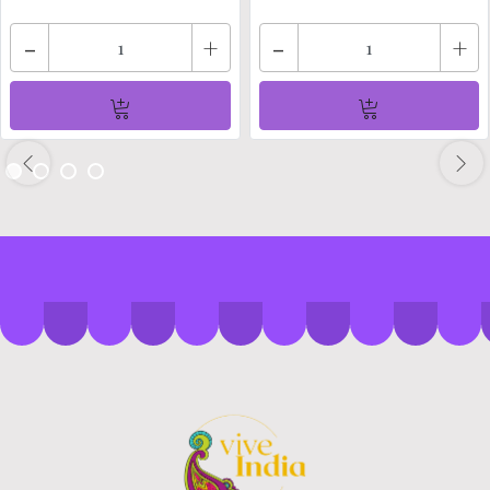
-
+
-
+