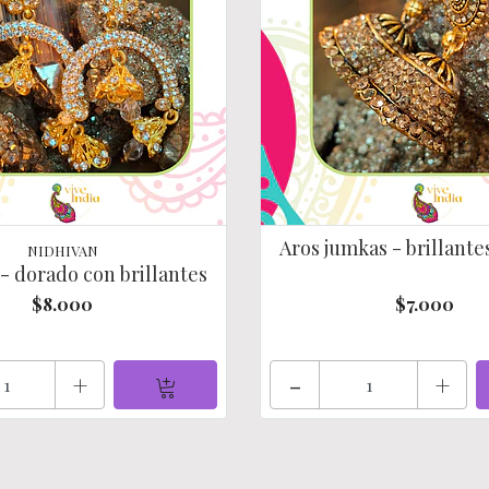
Aros jumkas - brillante
NIDHIVAN
 - dorado con brillantes
$8.000
$7.000
+
-
+