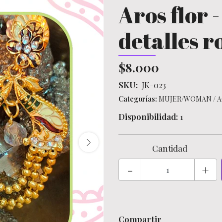
Aros flor 
detalles r
$8.000
SKU:
JK-023
Categorías:
MUJER/WOMAN
/
A
Disponibilidad:
1
Cantidad
-
+
Compartir